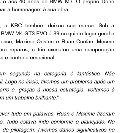
s e aos 40 anos do BMW M3. O próprio Done 
har a homenagem à sua obra.
iano, a KRC também deixou sua marca. Sob a 
o BMW M4 GT3 EVO # 89 no quinto lugar geral e 
esse, Maxime Oosten e Ruan Cunfan. Mesmo 
ra reparos, o trio executou uma recuperação 
sa e controle emocional.
em segundo na categoria é fantástico. Não 
il. Logo no início, tivemos um problema após um 
rro e, graças à nossa estratégia, voltamos à 
m um trabalho brilhante.
”
crever tudo em palavras. Ruan e Maxime fizeram 
ts. Tudo estava indo conforme o planejado. No 
de pilotagem. Tivemos danos significativos no 