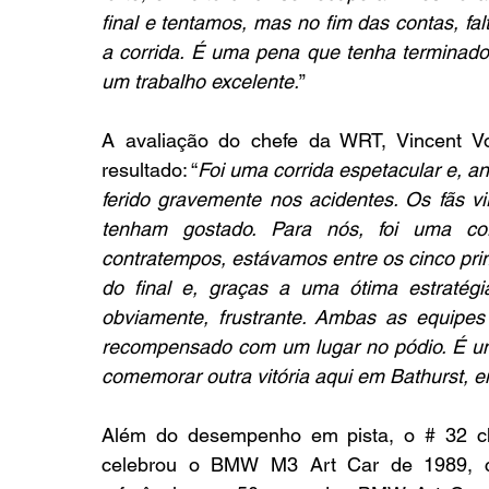
final e tentamos, mas no fim das contas, fa
a corrida. É uma pena que tenha terminado
um trabalho excelente.
”
A avaliação do chefe da WRT, Vincent Voss
resultado: “
Foi uma corrida espetacular e, a
ferido gravemente nos acidentes. Os fãs v
tenham gostado. Para nós, foi uma cor
contratempos, estávamos entre os cinco prim
do final e, graças a uma ótima estratégia
obviamente, frustrante. Ambas as equipes 
recompensado com um lugar no pódio. É um
comemorar outra vitória aqui em Bathurst, e
Além do desempenho em pista, o # 32 cha
celebrou o BMW M3 Art Car de 1989, cri