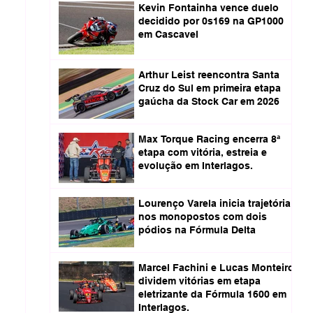
Kevin Fontainha vence duelo
decidido por 0s169 na GP1000
em Cascavel
Arthur Leist reencontra Santa
Cruz do Sul em primeira etapa
gaúcha da Stock Car em 2026
Max Torque Racing encerra 8ª
etapa com vitória, estreia e
evolução em Interlagos.
Lourenço Varela inicia trajetória
nos monopostos com dois
pódios na Fórmula Delta
Marcel Fachini e Lucas Monteiro
dividem vitórias em etapa
eletrizante da Fórmula 1600 em
Interlagos.