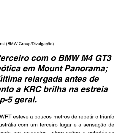
rst (BMW Group/Divulgação)
 terceiro com o BMW M4 GT3 
aótica em Mount Panorama; 
última relargada antes de 
nto a KRC brilha na estreia 
p-5 geral.
WRT esteve a poucos metros de repetir o triunfo 
strália com um terceiro lugar e a sensação de 
da por acidentes, interrupções e estratégias 