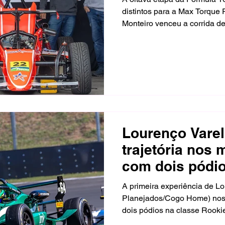
distintos para a Max Torque 
Monteiro venceu a corrida de
disputa na última volta e cr
menos de meio carro de van
semana, Lucas Kuhn estreou
Brayan Carbajal mostrou evo
ultrapassagens.
Lourenço Varel
trajetória nos
com dois pódi
Delta
A primeira experiência de Lo
Planejados/Cogo Home) nos
dois pódios na classe Rooki
anos, o catarinense dividiu 