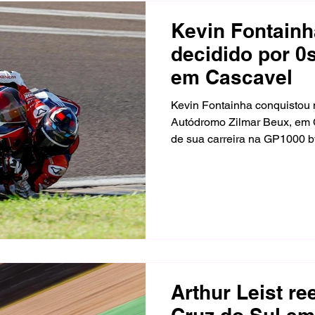
Kevin Fontainh
decidido por 
em Cascavel
Kevin Fontainha conquistou 
Autódromo Zilmar Beux, em Ca
de sua carreira na GP1000 b
Racing recuperou a liderança
volta e recebeu a bandeirad
0s169 à frente de Maxi Sche
terceiro, a 0s542 do vencedor
Arthur Leist r