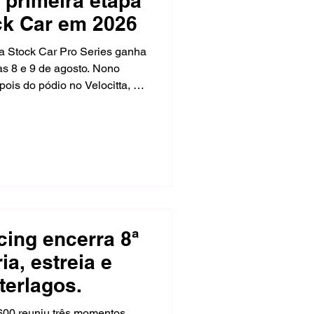
 primeira etapa
ck Car em 2026
na Stock Car Pro Series ganha
ias 8 e 9 de agosto. Nono
ois do pódio no Velocitta, o
duz o Corolla Cross #81 à
do Sul, na primeira
no Rio Grande do Sul em
ing encerra 8ª
ia, estreia e
terlagos.
600 reuniu três momentos