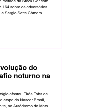
da metade da Stock Car com
 164 sobre os adversários
a e Sergio Sette Câmara
do, com 455, para a sétima
 para 8 e 9 de agosto em
volta a receber a categoria
2.
evolução do
afio noturno na
ágio afastou Firás Fahs de
a etapa da Nascar Brasil,
noite, no Autódromo do Mato
naense da Team RC/Ondrive