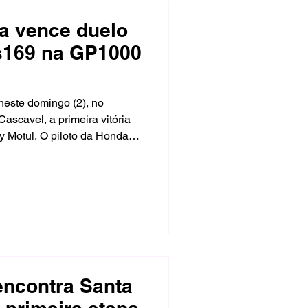
a vence duelo
0s169 na GP1000
neste domingo (2), no
scavel, a primeira vitória
y Motul. O piloto da Honda
 na reta principal da última
a após 21 voltas, apenas
ib. Eric Granado terminou em
.
eencontra Santa