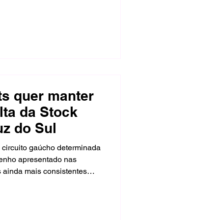
em 16º e deixou a rodada
m de semana em que avaliou
tividade.
ts quer manter
lta da Stock
uz do Sul
 circuito gaúcho determinada
enho apresentado nas
s ainda mais consistentes
rdo Maurício e Guilherme
aleiro disputa sua 14ª
goria do automobilismo
a entre as principais