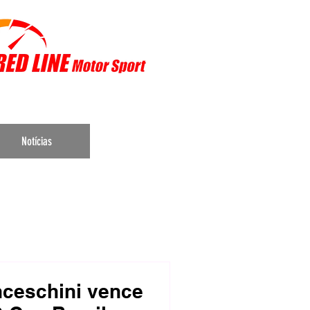
r Sports
Notícias
nceschini vence