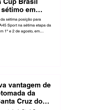
 Cup Brasil
 sétimo em
 da sétima posição para
 A45 Sport na sétima etapa da
m 1º e 2 de agosto, em
a, largou novamente em
ndo lugar, mas um toque
seu ombro e provocou danos
eva vantagem de
etomada da
anta Cruz do