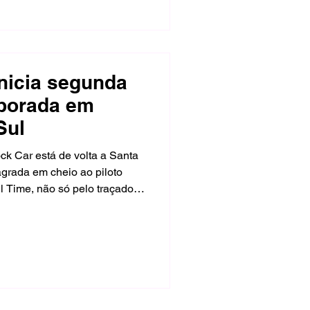
inicia segunda
porada em
Sul
ck Car está de volta a Santa
agrada em cheio ao piloto
l Time, não só pelo traçado
rrer no interior gaúcho,
smo.