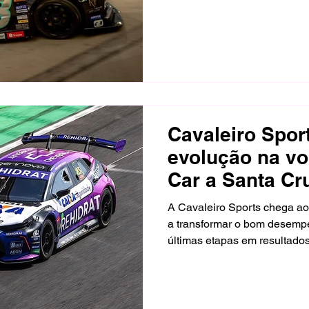
encerrou o Night Challenge 
com o aprendizado de um fi
ter encontrado maior competi
Cavaleiro Spor
evolução na vo
Car a Santa Cr
A Cavaleiro Sports chega ao
a transformar o bom desemp
últimas etapas em resultado
com a dupla de pilotos Rica
Salas. A equipe de Beto Cav
temporada na principal cate
brasileiro e segue consolidad