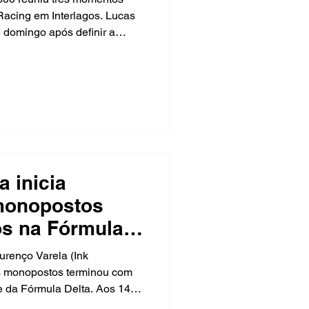
Racing em Interlagos. Lucas
 domingo após definir a
uzar a linha de chegada com
tagem. No mesmo fim de
 aos 14 anos, enquanto
lução e realizou
a inicia
 monopostos
os na Fórmula
urenço Varela (Ink
 monopostos terminou com
e da Fórmula Delta. Aos 14
o fim de semana em Interlagos