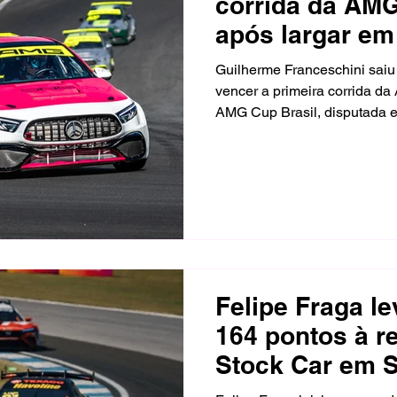
corrida da AMG
após largar em
Interlagos
Guilherme Franceschini saiu
vencer a primeira corrida da
AMG Cup Brasil, disputada e
Interlagos. Na segunda prov
sétimo e avançou até o segu
durante a disputa deslocou 
no carro.
Felipe Fraga l
164 pontos à r
Stock Car em S
Sul