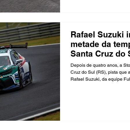
estruturas do campeonato.
Rafael Suzuki 
metade da tem
Santa Cruz do 
Depois de quatro anos, a Sto
Cruz do Sul (RS), pista que 
Rafael Suzuki, da equipe Ful
técnico, mas pelo clima de co
repleto de fãs de automobili