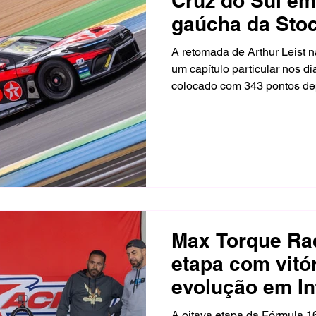
Cruz do Sul em
gaúcha da Sto
A retomada de Arthur Leist 
um capítulo particular nos d
colocado com 343 pontos dep
piloto da Texaco Racing con
sétima etapa, em Santa Cruz 
apresentação da categoria 
2026.
Max Torque Rac
etapa com vitór
evolução em In
A oitava etapa da Fórmula 1