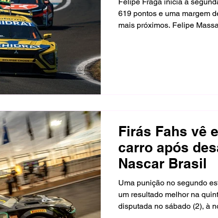
Felipe Fraga inicia a segun
619 pontos e uma margem de
mais próximos. Felipe Mass
chegam empatados em segun
etapa da temporada, marcada
Santa Cruz do Sul, pista que 
pela primeira vez desde 202
Firás Fahs vê 
carro após des
Nascar Brasil
Uma punição no segundo est
um resultado melhor na quint
disputada no sábado (2), à 
Grosso, em Cuiabá. O para