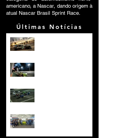
americano, a Nascar, dando origem à
atual Nascar Brasil Sprint Race.
Últimas Notícias
Firás Fahs vê evolução do
carro após desafio noturno na
Nascar Brasil
Arthur Gama soma segundo
lugar e vitória para conquistar
a Night Challenge em Cuiabá.
Alfredinho Ibiapina vence
Sprint Race e conquista pole
da Night Challenge em
Cuiabá
Pilotos visitam Hospital do
Câncer antes da etapa da
NASCAR Brasil em Cuiabá