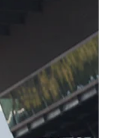
Austrália com um terceiro lugar e a sensação de
oportunidade perdida. Em uma prova marcada
por acidentes, interrupções e estratégias
ousadas, o BMW M4 GT3 EVO # 46 garantiu o
pódio, enquanto o # 32, que chegou a liderar na
última relargada, caiu para 12º após colisão na
disputa pela ponta.