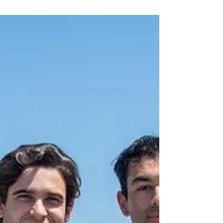
cinco mudanças de liderança em 2026. Com 27
das 46 etapas concluídas, a Ferrari aparece 95
pontos atrás da líder e mantém-se na disputa
antes da rodada tripla de 29 e 30 de agosto, em
Okayama, Road America e Nürburgring.