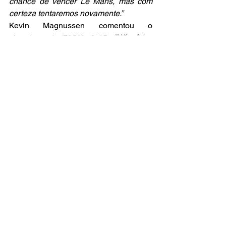
chance de vencer Le Mans, mas com 
certeza tentaremos novamente.”
Kevin Magnussen comentou o 
abandono do BMW nº 15. 
“Não foi a 
nossa corrida. Algumas coisas deram 
errado, mas isso também faz parte de 
Le Mans. Felizmente, o nosso outro 
carro compensou o nosso azar e 
conquistou um pódio fantástico. No fim 
das contas, isso é um grande sucesso 
para todos nós. Quanto a nós, do carro 
nº 15: voltaremos mais fortes.”
Na LMGT3, Augusto Farfus avaliou que 
a execução da corrida foi correta, mas 
insuficiente para disputar as primeiras 
posições. 
“Antes de mais nada, 
parabéns à equipe Hypercar pelo pódio. 
Foi uma grande disputa e um resultado 