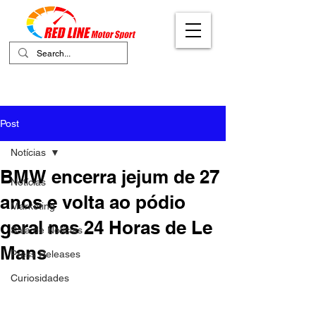
Your Ultimate Destination for Motor
Sports
Post
Notícias
BMW encerra jejum de 27
Notícias
anos e volta ao pódio
Marketing
geral nas 24 Horas de Le
Sala de Notícias
Mans
Press Releases
Curiosidades