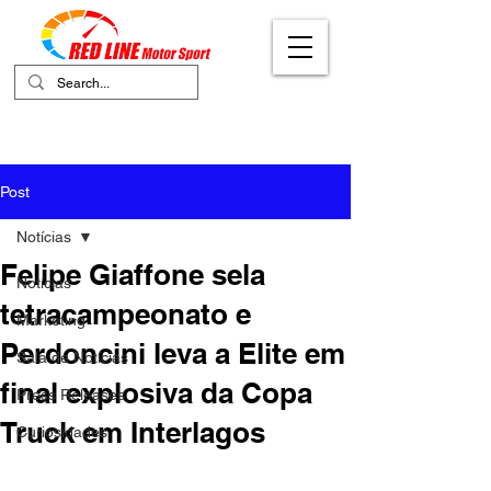
Your Ultimate Destination for Motor
Sports
Post
Notícias
Felipe Giaffone sela
Notícias
tetracampeonato e
Marketing
Perdoncini leva a Elite em
Sala de Notícias
final explosiva da Copa
Press Releases
Truck em Interlagos
Curiosidades