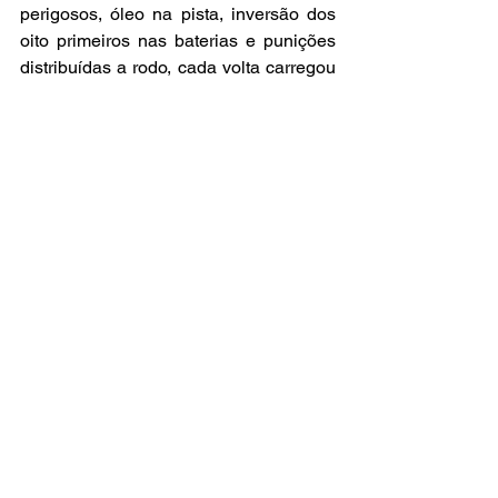
perigosos, óleo na pista, inversão dos 
oito primeiros nas baterias e punições 
distribuídas a rodo, cada volta carregou 
a sensação de que o título poderia 
mudar de mãos a qualquer instante.
É por esse, e outros motivos, que a 
Copa Truck sempre tem suas 
arquibancadas abarrotadas de fãs.
2026 já tem roteiro pronto — 
e promete
A próxima temporada terá nove etapas, 
retorno de praças tradicionais como 
Brasília, Goiânia e Santa Cruz, além da 
estreia de pistas em Chapecó e Cuiabá. 
Campo Grande abre os trabalhos entre 