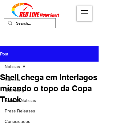
Your Ultimate Destination for Motor
Sports
Post
Notícias
Shell chega em Interlagos
Notícias
mirando o topo da Copa
Marketing
Truck
Sala de Notícias
Press Releases
Curiosidades