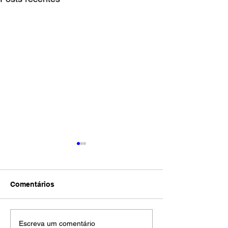
Comentários
Shell encerra a sexta-
Shell busca re
Escreva um comentário