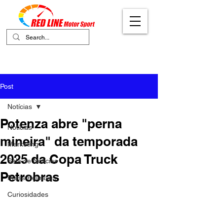
Your Ultimate Destination for Motor
Sports
Post
Notícias
Potenza abre "perna
Notícias
mineira" da temporada
Marketing
2025 da Copa Truck
Sala de Notícias
Petrobras
Press Releases
Curiosidades