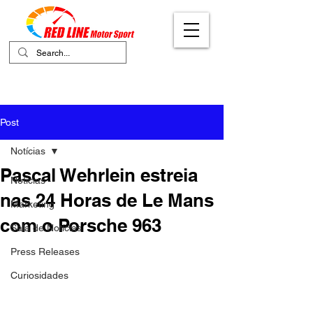
Your Ultimate Destination for Motor
Sports
Post
Notícias
Pascal Wehrlein estreia
Notícias
nas 24 Horas de Le Mans
Marketing
com o Porsche 963
Sala de Notícias
Press Releases
Curiosidades