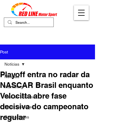
Your Ultimate Destination for Motor
Sports
Post
Notícias
Playoff entra no radar da
Notícias
NASCAR Brasil enquanto
Marketing
Velocitta abre fase
Sala de Notícias
decisiva do campeonato
Press Releases
regular
Curiosidades