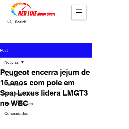
Your Ultimate Destination for Motor
Sports
Post
Notícias
Peugeot encerra jejum de
Notícias
15 anos com pole em
Marketing
Spa; Lexus lidera LMGT3
Sala de Notícias
no WEC
Press Releases
Curiosidades