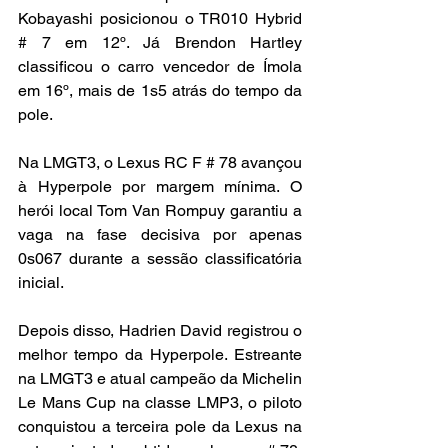
Kobayashi posicionou o TR010 Hybrid 
# 7 em 12º. Já Brendon Hartley 
classificou o carro vencedor de Ímola 
em 16º, mais de 1s5 atrás do tempo da 
pole.
Na LMGT3, o Lexus RC F # 78 avançou 
à Hyperpole por margem mínima. O 
herói local Tom Van Rompuy garantiu a 
vaga na fase decisiva por apenas 
0s067 durante a sessão classificatória 
inicial.
Depois disso, Hadrien David registrou o 
melhor tempo da Hyperpole. Estreante 
na LMGT3 e atual campeão da Michelin 
Le Mans Cup na classe LMP3, o piloto 
conquistou a terceira pole da Lexus na 