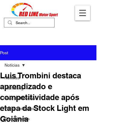
Your Ultimate Destination for Motor
Sports
Post
Notícias
Luis Trombini destaca
Notícias
aprendizado e
Marketing
competitividade após
Sala de Notícias
etapa da Stock Light em
Press Releases
Goiânia
Curiosidades