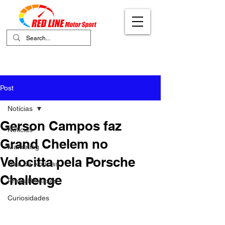
Your Ultimate Destination for Motor
Sports
Post
Notícias
Gerson Campos faz
Notícias
Grand Chelem no
Marketing
Velocitta pela Porsche
Sala de Notícias
Challenge
Press Releases
Curiosidades