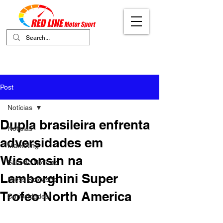
Your Ultimate Destination for Motor
Sports
Post
Notícias
Dupla brasileira enfrenta
Notícias
adversidades em
Marketing
Wisconsin na
Sala de Notícias
Lamborghini Super
Press Releases
Trofeo North America
Curiosidades