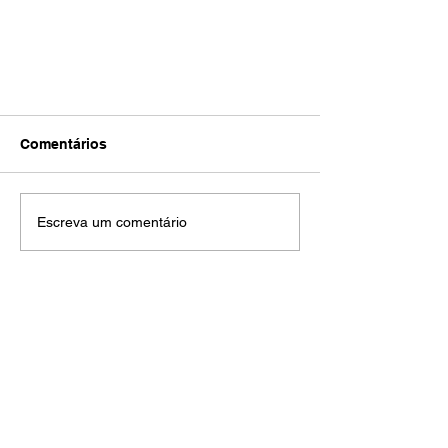
Comentários
Escreva um comentário
Kiko Porto larga na segunda
fila na Corrida 1 da
Lamborghini Super Trofeo em
Road America