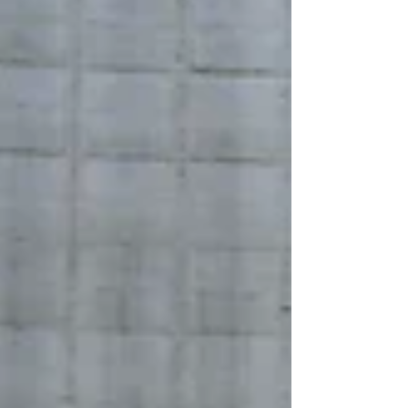
também relatou problemas, depois de perder
potência quando ocupava a P8 e retornar aos
boxes durante a prova.