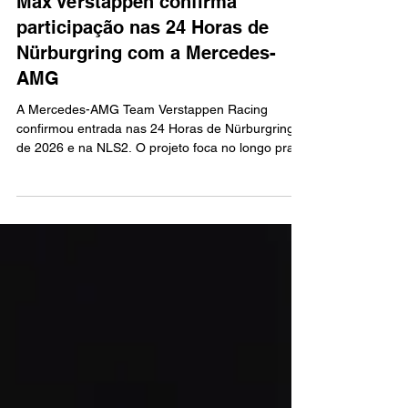
Max Verstappen confirma
participação nas 24 Horas de
Nürburgring com a Mercedes-
AMG
A Mercedes-AMG Team Verstappen Racing
confirmou entrada nas 24 Horas de Nürburgring
de 2026 e na NLS2. O projeto foca no longo prazo
e no desejo de Max Verstappen por novos
desafios. A identidade visual foi apresentada pelo
atleta Max Manow em um salto de base jump de
131 metros em Meppen, exibindo as cores da
Red Bull. O time busca competir no mais alto nível
do endurance, unindo a paixão do piloto holandês
com a estrutura da Mercedes-AMG.