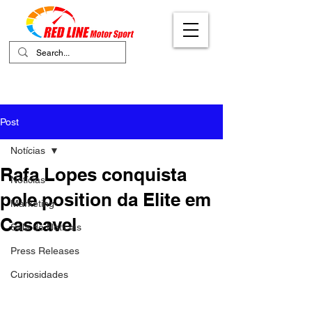
Your Ultimate Destination for Motor
Sports
Post
Notícias
Rafa Lopes conquista
Notícias
pole position da Elite em
Marketing
Cascavel
Sala de Notícias
Press Releases
Curiosidades