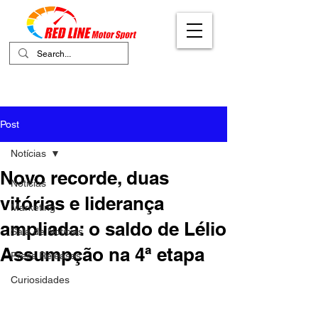
Your Ultimate Destination for Motor
Sports
Post
Notícias
Novo recorde, duas
Notícias
vitórias e liderança
Marketing
ampliada: o saldo de Lélio
Sala de Notícias
Assumpção na 4ª etapa
Press Releases
Curiosidades