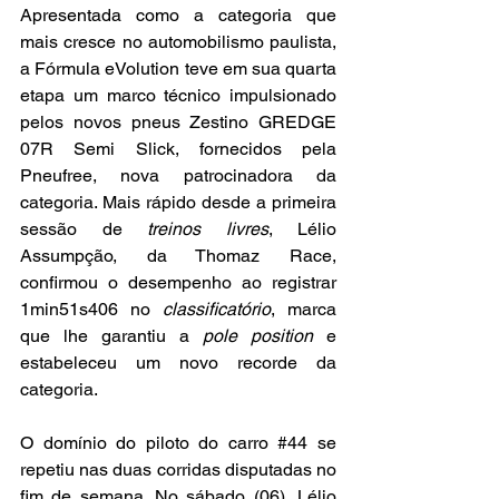
Apresentada como a categoria que 
mais cresce no automobilismo paulista, 
a Fórmula eVolution teve em sua quarta 
etapa um marco técnico impulsionado 
pelos novos pneus Zestino GREDGE 
07R Semi Slick, fornecidos pela 
Pneufree, nova patrocinadora da 
categoria. Mais rápido desde a primeira 
sessão de 
treinos livres
, Lélio 
Assumpção, da Thomaz Race, 
confirmou o desempenho ao registrar 
1min51s406 no 
classificatório
, marca 
que lhe garantiu a 
pole position
 e 
estabeleceu um novo recorde da 
categoria.
O domínio do piloto do carro 
#44
 se 
repetiu nas duas corridas disputadas no 
fim de semana. No sábado (06), Lélio 