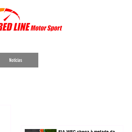
r Sports
Notícias
FIA WEC chega à metade da