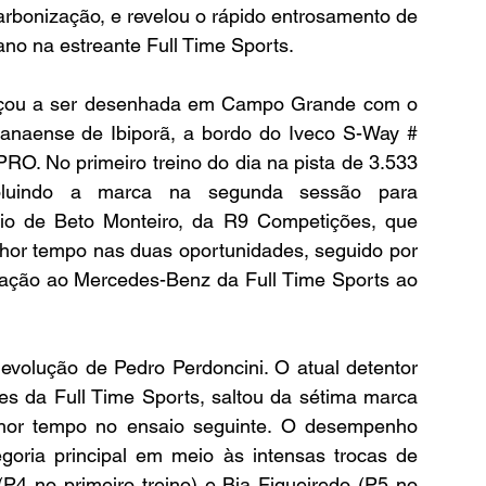
rbonização, e revelou o rápido entrosamento de 
no na estreante Full Time Sports.
eçou a ser desenhada em Campo Grande com o 
anaense de Ibiporã, a bordo do Iveco S-Way # 
RO. No primeiro treino do dia na pista de 3.533 
evoluindo a marca na segunda sessão para 
io de Beto Monteiro, da R9 Competições, que 
or tempo nas duas oportunidades, seguido por 
tação ao Mercedes-Benz da Full Time Sports ao 
olução de Pedro Perdoncini. O atual detentor 
res da Full Time Sports, saltou da sétima marca 
hor tempo no ensaio seguinte. O desempenho 
goria principal em meio às intensas trocas de 
(P4 no primeiro treino) e Bia Figueiredo (P5 no 