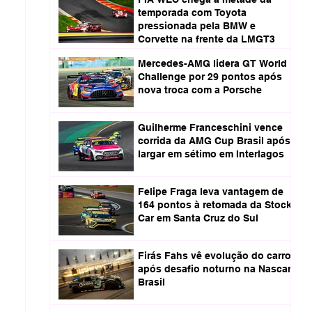
temporada com Toyota
pressionada pela BMW e
Corvette na frente da LMGT3
Mercedes-AMG lidera GT World
Challenge por 29 pontos após
nova troca com a Porsche
Guilherme Franceschini vence
corrida da AMG Cup Brasil após
largar em sétimo em Interlagos
Felipe Fraga leva vantagem de
164 pontos à retomada da Stock
Car em Santa Cruz do Sul
Firás Fahs vê evolução do carro
após desafio noturno na Nascar
Brasil