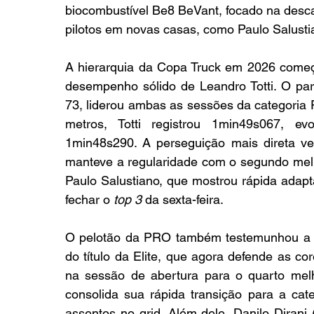
biocombustível Be8 BeVant, focado na desca
pilotos em novas casas, como Paulo Salustia
A hierarquia da Copa Truck em 2026 com
desempenho sólido de Leandro Totti. O par
73, liderou ambas as sessões da categoria P
metros, Totti registrou 1min49s067, 
1min48s290. A perseguição mais direta ve
manteve a regularidade com o segundo melh
Paulo Salustiano, que mostrou rápida adap
fechar o 
top 3
 da sexta-feira.
O pelotão da PRO também testemunhou a ev
do título da Elite, que agora defende as co
na sessão de abertura para o quarto mel
consolida sua rápida transição para a cate
assentos no grid. Além dele, Danilo Dirani 