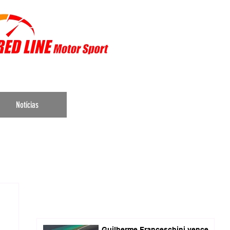
r Sports
Notícias
Guilherme Franceschini vence