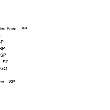
rlos Pace – SP
F
SP
 SP
 SP
 – SP
– GO
ace – SP