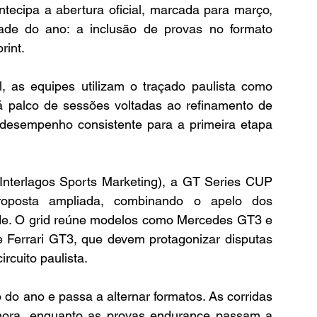
ecipa a abertura oficial, marcada para março, 
dade do ano: a inclusão de provas no formato 
rint.
l, as equipes utilizam o traçado paulista como 
á palco de sessões voltadas ao refinamento de 
 desempenho consistente para a primeira etapa 
Interlagos Sports Marketing), a GT Series CUP 
oposta ampliada, combinando o apelo dos 
ade. O grid reúne modelos como Mercedes GT3 e 
errari GT3, que devem protagonizar disputas 
rcuito paulista.
do ano e passa a alternar formatos. As corridas 
ora, enquanto as provas endurance passam a 