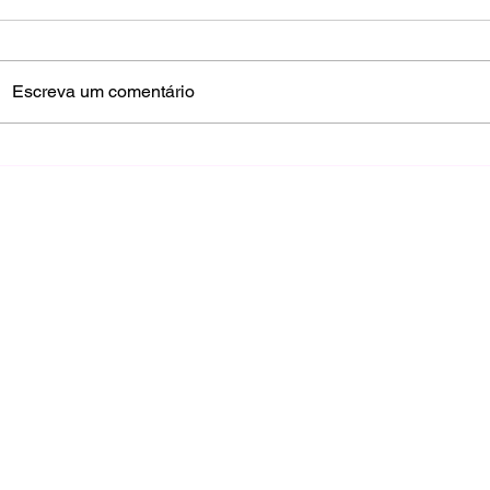
Escreva um comentário
GT Series: 8ª Etapa em
Interlagos define campeões
de 2024 em final de semana
com garoa e Sol.