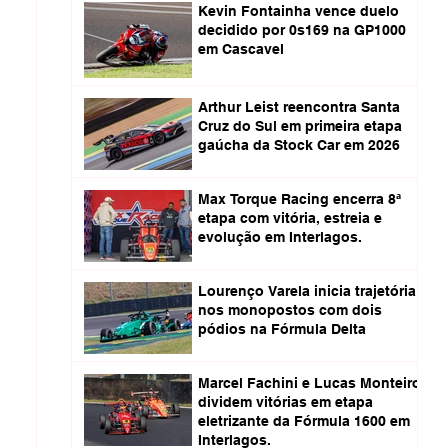
Kevin Fontainha vence duelo
decidido por 0s169 na GP1000
em Cascavel
Arthur Leist reencontra Santa
Cruz do Sul em primeira etapa
gaúcha da Stock Car em 2026
Max Torque Racing encerra 8ª
etapa com vitória, estreia e
evolução em Interlagos.
Lourenço Varela inicia trajetória
nos monopostos com dois
pódios na Fórmula Delta
Marcel Fachini e Lucas Monteiro
dividem vitórias em etapa
eletrizante da Fórmula 1600 em
Interlagos.