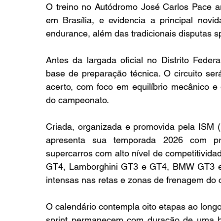
O treino no Autódromo José Carlos Pace ant
em Brasília, e evidencia a principal novi
endurance, além das tradicionais disputas sp
Antes da largada oficial no Distrito Federa
base de preparação técnica. O circuito ser
acerto, com foco em equilíbrio mecânico e
do campeonato.
Criada, organizada e promovida pela ISM (
apresenta sua temporada 2026 com pr
supercarros com alto nível de competitivid
GT4, Lamborghini GT3 e GT4, BMW GT3 e F
intensas nas retas e zonas de frenagem do ci
O calendário contempla oito etapas ao longo 
sprint permanecem com duração de uma h