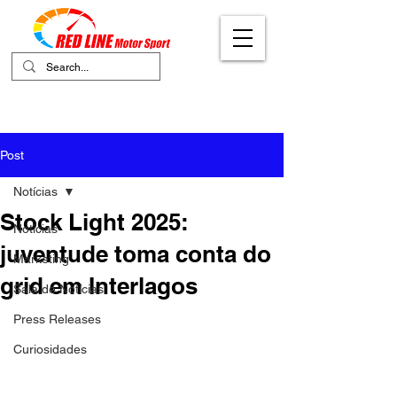
Your Ultimate Destination for Motor
Sports
Post
Notícias
Stock Light 2025:
Notícias
juventude toma conta do
Marketing
grid em Interlagos
Sala de Notícias
Press Releases
Curiosidades