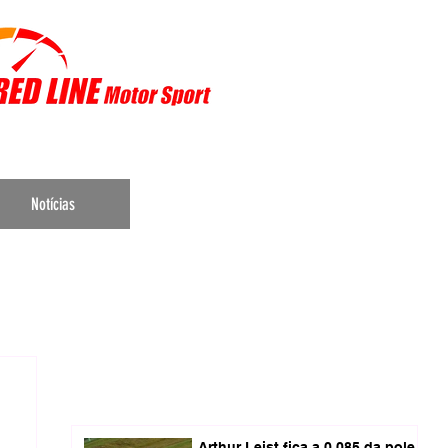
r Sports
Notícias
Arthur Leist fica a 0.085 da pole