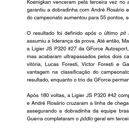
Koenigkan venceram pela terceira vez no 
garantiu a dobradinha com André Rosário e
do campeonato aumentou para 55 pontos, sem
O resultado foi definido após o último 
pit
assumiu a liderança da prova. Até então, Ma
a Ligier JS P320 
#27
 da GForce Autosport,
mas acabaram ultrapassados pelos dois car
vitória, Lucas Foresti, Victor Foresti e 
vantagem na classificação do campeonato
resultado, enquanto o trio da GForce perm
Após 180 voltas, a Ligier JS P320 
#42
 comp
e André Rosário cruzaram a linha de chega
assegurando a dobradinha da equipe brasi
Guerra completaram o 
pódio
 geral em tercei