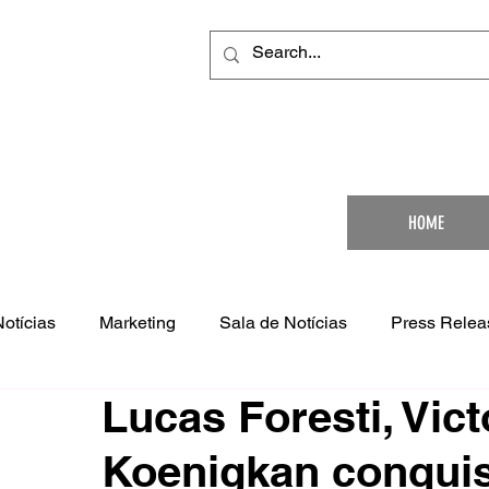
Your Ultimat
HOME
Notícias
Marketing
Sala de Notícias
Press Relea
Lucas Foresti, Vict
Koenigkan conquist