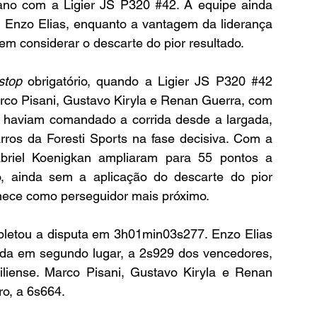
ano com a Ligier JS P320 
#42
. A equipe ainda 
 Enzo Elias, enquanto a vantagem da liderança 
 considerar o descarte do pior resultado.
 stop
 obrigatório, quando a Ligier JS P320 
#42
rco Pisani, Gustavo Kiryla e Renan Guerra, com 
 haviam comandado a corrida desde a largada, 
ros da Foresti Sports na fase decisiva. Com a 
Gabriel Koenigkan ampliaram para 55 pontos a 
, ainda sem a aplicação do descarte do pior 
anece como perseguidor mais próximo.
letou a disputa em 3h01min03s277. Enzo Elias 
da em segundo lugar, a 2s929 dos vencedores, 
liense. Marco Pisani, Gustavo Kiryla e Renan 
ro, a 6s664.