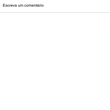
Escreva um comentário
Rosário e Elias conquistam
Endurance B
primeira pole position pelo
Sala confir
Ouribank Endurance Brasil
Eurobike Mo
Tubarão