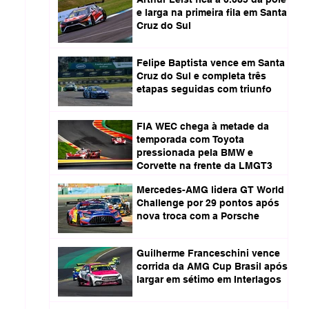
e larga na primeira fila em Santa
Cruz do Sul
Felipe Baptista vence em Santa
Cruz do Sul e completa três
etapas seguidas com triunfo
FIA WEC chega à metade da
temporada com Toyota
pressionada pela BMW e
Corvette na frente da LMGT3
Mercedes-AMG lidera GT World
Challenge por 29 pontos após
nova troca com a Porsche
Guilherme Franceschini vence
corrida da AMG Cup Brasil após
largar em sétimo em Interlagos