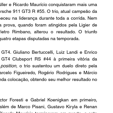
ller e Ricardo Maurício conquistaram mais uma 
Porsche 911 GT3 R 
#55
. O trio, atual campeão da 
eceu na liderança durante toda a corrida. Nem 
 prova, quando foram atingidos pela Ligier de 
tro Rimbano, alterou o resultado. O triunfo 
 quatro etapas disputadas na temporada.
T4. Giuliano Bertuccelli, Luiz Landi e Enrico 
 GT4 Clubsport RS 
#44
 à primeira vitória da 
 position
, o trio sustentou um duelo direto pela 
rcelo Figueiredo, Rogério Rodrigues e Márcio 
da colocação, obtendo seu melhor resultado no 
tor Foresti e Gabriel Koenigkan em primeiro, 
além de Marco Pisani, Gustavo Kiryla e Renan 