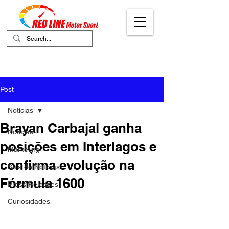
Your Ultimate Destination for Motor
Sports
Post
Notícias
Brayan Carbajal ganha
Notícias
posições em Interlagos e
Marketing
confirma evolução na
Sala de Notícias
Fórmula 1600
Press Releases
Curiosidades