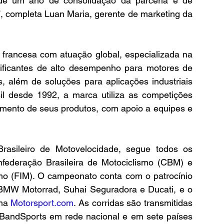
 de um ano de consolidação da parceria e de 
”, completa Luan Maria, gerente de marketing da 
rancesa com atuação global, especializada na 
rificantes de alto desempenho para motores de 
 além de soluções para aplicações industriais 
l desde 1992, a marca utiliza as competições 
imento de seus produtos, com apoio a equipes e 
ileiro de Motovelocidade, segue todos os 
federação Brasileira de Motociclismo (CBM) e 
mo (FIM). O campeonato conta com o patrocínio 
 BMW Motorrad, Suhai Seguradora e Ducati, e o 
ma 
Motorsport.com
. As corridas são transmitidas 
andSports em rede nacional e em sete países 