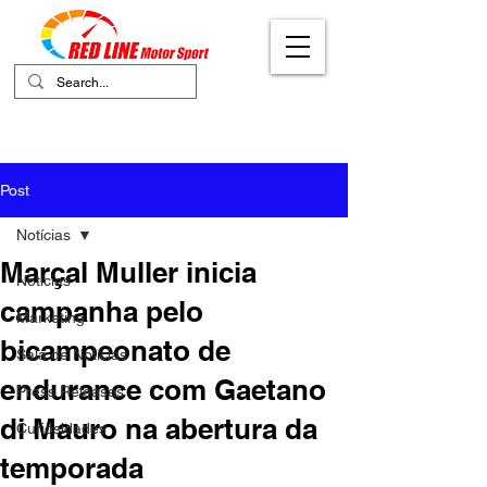
Your Ultimate Destination for Motor
Sports
Post
Notícias
Marçal Muller inicia
Notícias
campanha pelo
Marketing
bicampeonato de
Sala de Notícias
endurance com Gaetano
Press Releases
di Mauro na abertura da
Curiosidades
temporada