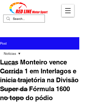
Your Ultimate Destination for Motor
Sports
Post
Notícias
Lucas Monteiro vence
Notícias
Corrida 1 em Interlagos e
Marketing
inicia trajetória na Divisão
Sala de Notícias
Super da Fórmula 1600
Press Releases
no topo do pódio
Curiosidades