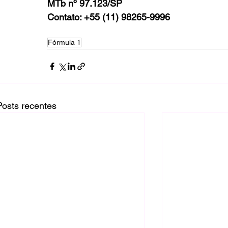
MTb nº 97.123/SP
Contato: +55 (11) 98265-9996
Fórmula 1
Posts recentes