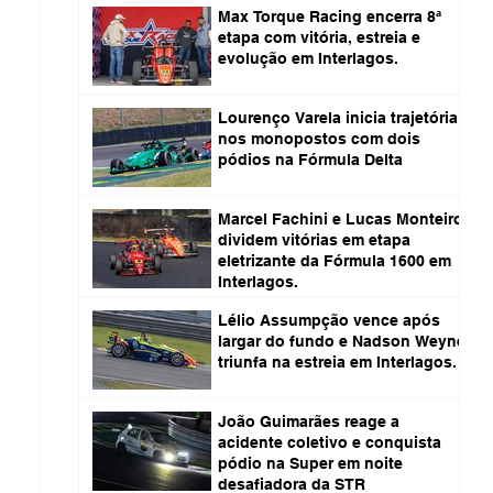
Max Torque Racing encerra 8ª
etapa com vitória, estreia e
evolução em Interlagos.
Lourenço Varela inicia trajetória
nos monopostos com dois
pódios na Fórmula Delta
Marcel Fachini e Lucas Monteiro
dividem vitórias em etapa
eletrizante da Fórmula 1600 em
Interlagos.
Lélio Assumpção vence após
largar do fundo e Nadson Weyne
triunfa na estreia em Interlagos.
João Guimarães reage a
acidente coletivo e conquista
pódio na Super em noite
desafiadora da STR