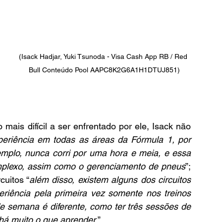
(Isack Hadjar, Yuki Tsunoda - Visa Cash App RB / Red 
Bull Conteúdo Pool AAPC8K2G6A1H1DTUJ851)
.
mais difícil a ser enfrentado por ele, Isack não 
periência em todas as áreas da Fórmula 1, por 
emplo, nunca corri por uma hora e meia, e essa 
omplexo, assim como o gerenciamento de pneus
”; 
cuitos “
além disso, existem alguns dos circuitos 
riência pela primeira vez somente nos treinos 
de semana é diferente, como ter três sessões de 
 há muito o que aprender.
”