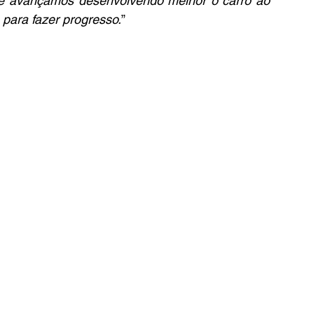
ue avançamos desenvolvendo melhor o carro ao 
 para fazer progresso.
”