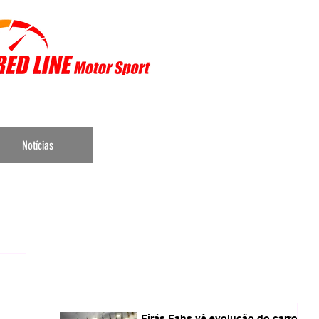
r Sports
Notícias
Firás Fahs vê evolução do carro