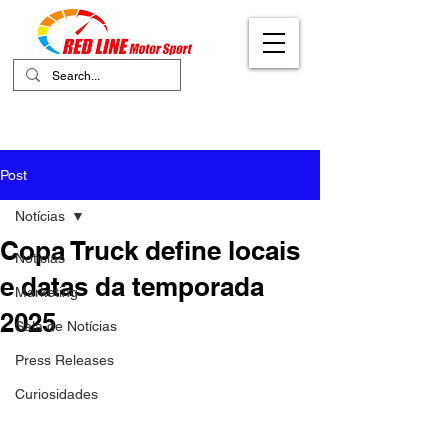
Your Ultimate Destination for Motor
Sports
Post
Notícias
Copa Truck define locais
Notícias
e datas da temporada
Marketing
2025
Sala de Notícias
Press Releases
Curiosidades