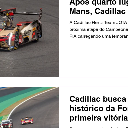
Após quarto lu
Mans, Cadillac
palco de sua vi
A Cadillac Hertz Team JOTA v
próxima etapa do Campeona
FIA carregando uma lembranç
e 12 de julho, as 6 Horas de
da equipe ao circuito onde co
no FIA WEC e também sua pr
categoria Hypercar. A visita
obtido pelo Cadillac V-Serie
Mans.
Cadillac busca 
histórico da F
primeira vitór