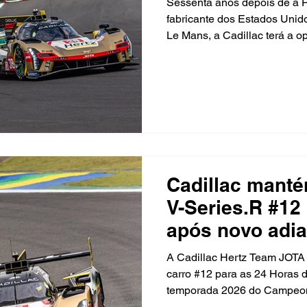
Sessenta anos depois de a Fo
fabricante dos Estados Unid
Le Mans, a Cadillac terá a 
feito semelhante na edição d
terceira etapa do Campeona
FIA (WEC) será disputada en
Circuito de la Sarthe.
Cadillac manté
V-Series.R #12
após novo adi
cirúrgico de A
A Cadillac Hertz Team JOTA 
carro #12 para as 24 Horas d
temporada 2026 do Campeon
da FIA, marcada entre 10 e 1