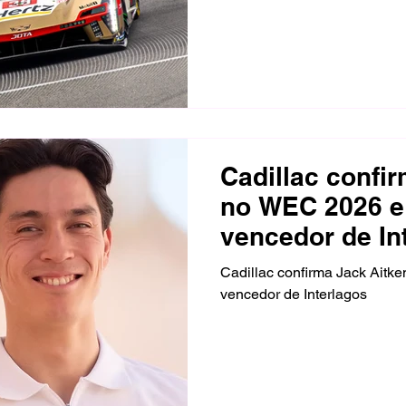
permanecerá na formação ao 
Norman Nato, enquanto Alex 
francesa devido ao procedime
em junho.
Cadillac confi
no WEC 2026 e
vencedor de In
Cadillac confirma Jack Aitk
vencedor de Interlagos