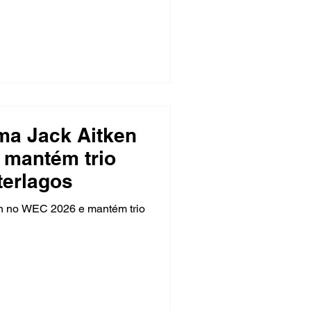
lado de Will Stevens e
Lynn ficará fora da prova
nto cirúrgico que realizará
rma Jack Aitken
 mantém trio
terlagos
en no WEC 2026 e mantém trio