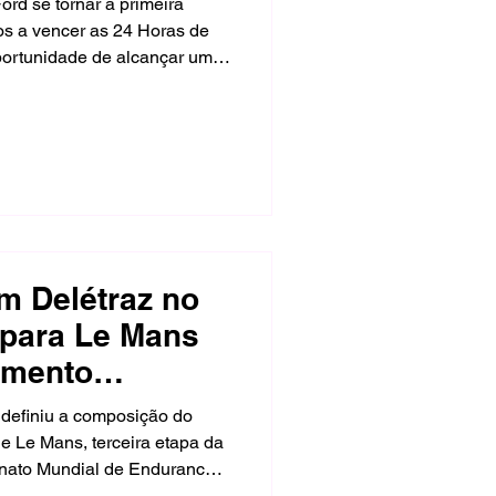
rd se tornar a primeira
os a vencer as 24 Horas de
oportunidade de alcançar um
e 2026 da corrida francesa. A
to Mundial de Endurance da
tre 10 e 14 de junho no
m Delétraz no
 para Le Mans
amento
lex Lynn
definiu a composição do
e Le Mans, terceira etapa da
ato Mundial de Endurance
4 de junho. Louis Delétraz