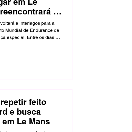
gar em Le
 reencontrará o
tória histórica
oltará a Interlagos para a
to Mundial de Endurance da
a especial. Entre os dias 10
 São Paulo marcarão o retorno
nquistou sua primeira vitória
imeira dobradinha na
 acontece após o quarto lugar
s.R nº 12 nas 24 Horas de Le
repetir feito
ord e busca
ia em Le Mans