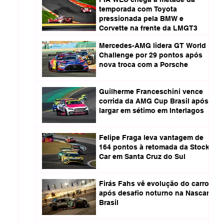
temporada com Toyota
pressionada pela BMW e
Corvette na frente da LMGT3
Mercedes-AMG lidera GT World
Challenge por 29 pontos após
nova troca com a Porsche
Guilherme Franceschini vence
corrida da AMG Cup Brasil após
largar em sétimo em Interlagos
Felipe Fraga leva vantagem de
164 pontos à retomada da Stock
Car em Santa Cruz do Sul
Firás Fahs vê evolução do carro
após desafio noturno na Nascar
Brasil