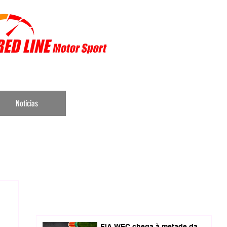
r Sports
Notícias
FIA WEC chega à metade da