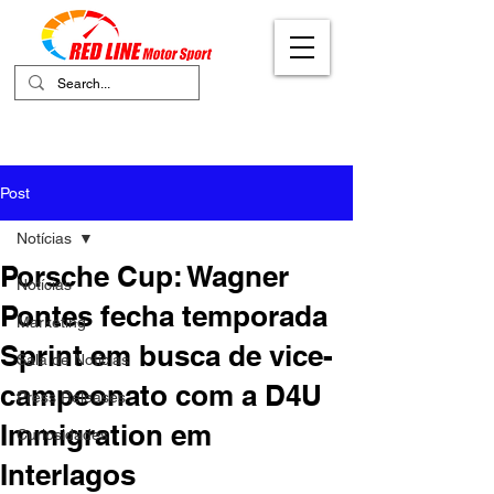
Your Ultimate Destination for Motor
Sports
Post
Notícias
Porsche Cup: Wagner
Notícias
Pontes fecha temporada
Marketing
Sprint em busca de vice-
Sala de Notícias
campeonato com a D4U
Press Releases
Immigration em
Curiosidades
Interlagos