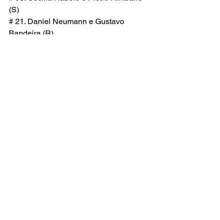
(S)
# 21. Daniel Neumann e Gustavo 
Bandeira (R)
# 55. Carlos Ruiz e Carlos Ruiz Jr (R)
# 246. Rafa Brocchi e Vitor Genz (R)
# 999. Claudio Reina e João 
Gonçalves (R)
(S) Sport (R) Rookie
Carlos Rossi – Kabé / Red Line Motor 
Sport
Jornalista | Repórter Fotográfico
*Sugestão de pauta: Ass. Imprensa 
Porsche Cup C6 Bank
Porsche Cup