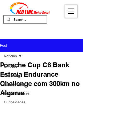
Your Ultimate Destination for Motor
Sports
Post
Notícias
Porsche Cup C6 Bank
Notícias
Estreia Endurance
Marketing
Challenge com 300km no
Sala de Notícias
Algarve
Press Releases
Curiosidades