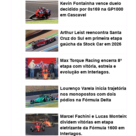
Kevin Fontainha vence duelo
decidido por 0s169 na GP1000
em Cascavel
Arthur Leist reencontra Santa
Cruz do Sul em primeira etapa
gaúcha da Stock Car em 2026
Max Torque Racing encerra 8ª
etapa com vitória, estreia e
evolução em Interlagos.
Lourenço Varela inicia trajetória
nos monopostos com dois
pódios na Fórmula Delta
Marcel Fachini e Lucas Monteiro
dividem vitórias em etapa
eletrizante da Fórmula 1600 em
Interlagos.