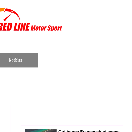
r Sports
Notícias
Guilherme Franceschini vence