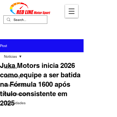
Your Ultimate Destination for Motor
Sports
Post
Notícias
Juka Motors inicia 2026
Notícias
como equipe a ser batida
Marketing
na Fórmula 1600 após
Sala de Notícias
título consistente em
Press Releases
2025
Curiosidades