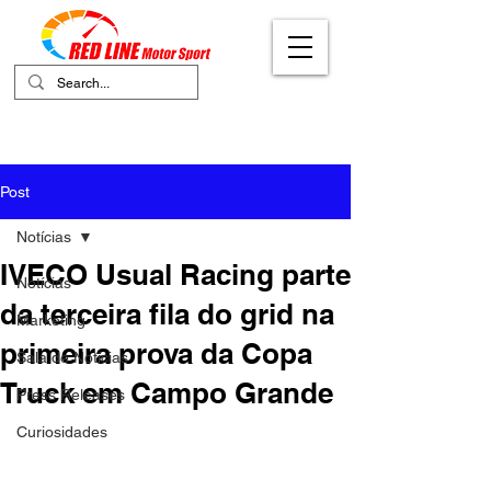
Your Ultimate Destination for Motor
Sports
Post
Notícias
IVECO Usual Racing parte
Notícias
da terceira fila do grid na
Marketing
primeira prova da Copa
Sala de Notícias
Truck em Campo Grande
Press Releases
Curiosidades