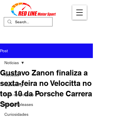
Your Ultimate Destination for Motor
Sports
Post
Notícias
Gustavo Zanon finaliza a
Notícias
sexta-feira no Velocitta no
Marketing
top 10 da Porsche Carrera
Sala de Notícias
Sport
Press Releases
Curiosidades