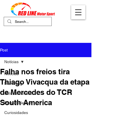
Your Ultimate Destination for Motor
Sports
Post
Notícias
Falha nos freios tira
Notícias
Thiago Vivacqua da etapa
Marketing
de Mercedes do TCR
Sala de Notícias
South America
Press Releases
Curiosidades