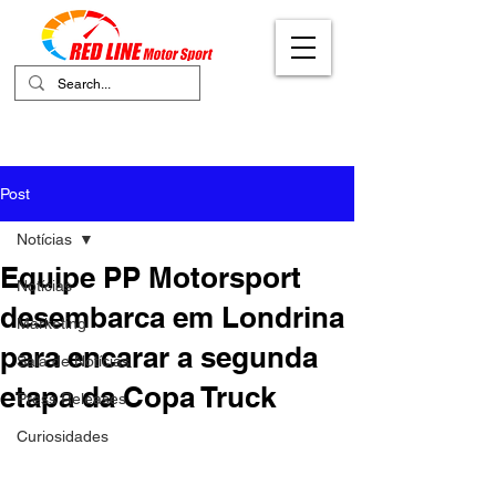
Your Ultimate Destination for Motor
Sports
Post
Notícias
Equipe PP Motorsport
Notícias
desembarca em Londrina
Marketing
para encarar a segunda
Sala de Notícias
etapa da Copa Truck
Press Releases
Curiosidades