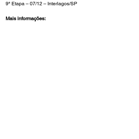
9ª Etapa – 07/12 – Interlagos/SP
Mais informações:
Equipe: @ppmotorsport.mb | Piloto 
Pedro Paulo: @ppfernandes29
Piloto Léo Rufino: @ _leorufino | Piloto 
Evandro Camargo: @e.camargooficial
Consultoria de Comunicação e 
Assessoria
SiG Comunicação
Silvana Grezzana Santos | Regina 
Cusin
Copa Truck
Ver tudo
Posts recentes