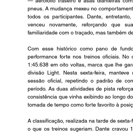
— aerofólio traseiro e asas dianteiras co
pneus. A mudança mexeu no comportamento 
todos os participantes. Dante, entretant
venceu novamente, reforçando que sua
familiaridade com o traçado, mas também de 
Com esse histórico como pano de fundo,
performance forte nos treinos oficiais. No 
1:45.638 em oito voltas, marca que lhe gar
divisão Light. Nesta sexta-feira, mantev
sessão oficial, repetindo o padrão de co
período. As duas atividades de pista reforç
consistência que vinha exibindo ao longo d
tomada de tempo como forte favorito à posi
A classificação, realizada na tarde de sexta-f
o que os treinos sugeriam. Dante cravou 1