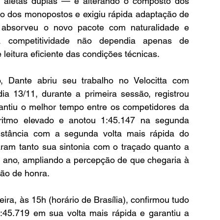
m aletas duplas — e alterando o composto dos 
dos monopostos e exigiu rápida adaptação de 
o, absorveu o novo pacote com naturalidade e 
 competitividade não dependia apenas de 
leitura eficiente das condições técnicas.
 Dante abriu seu trabalho no Velocitta com 
dia 13/11, durante a primeira sessão, registrou 
antiu o melhor tempo entre os competidores da 
e ritmo elevado e anotou 1:45.147 na segunda 
nstância com a segunda volta mais rápida do 
aram tanto sua sintonia com o traçado quanto a 
o ano, ampliando a percepção de que chegaria à 
ção de honra.
eira, às 15h (horário de Brasília), confirmou tudo 
:45.719 em sua volta mais rápida e garantiu a 