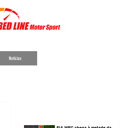
r Sports
Notícias
FIA WEC chega à metade da