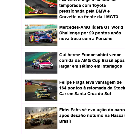
temporada com Toyota
pressionada pela BMW e
Corvette na frente da LMGT3
Mercedes-AMG lidera GT World
Challenge por 29 pontos após
nova troca com a Porsche
Guilherme Franceschini vence
corrida da AMG Cup Brasil após
largar em sétimo em Interlagos
Felipe Fraga leva vantagem de
164 pontos à retomada da Stock
Car em Santa Cruz do Sul
Firás Fahs vê evolução do carro
após desafio noturno na Nascar
Brasil