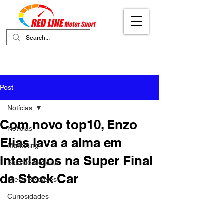
Your Ultimate Destination for Motor
Sports
Post
Notícias
Com novo top10, Enzo
Notícias
Elias lava a alma em
Marketing
Interlagos na Super Final
Sala de Notícias
da Stock Car
Press Releases
Curiosidades