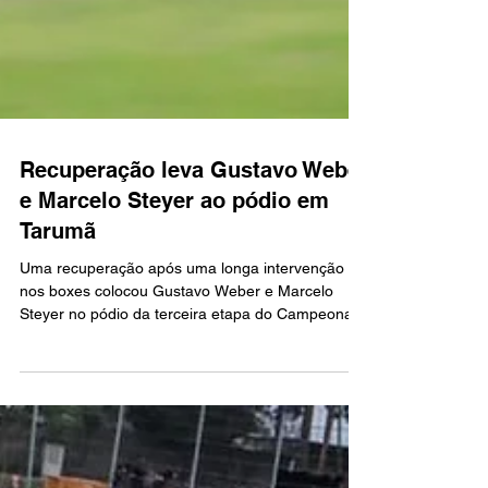
Recuperação leva Gustavo Weber
e Marcelo Steyer ao pódio em
Tarumã
Uma recuperação após uma longa intervenção
nos boxes colocou Gustavo Weber e Marcelo
Steyer no pódio da terceira etapa do Campeonato
Gaúcho de Super Turismo, disputada no último
sábado, no Autódromo de Tarumã. Com o Onix
#122 da WS Racing, a dupla terminou em terceiro
lugar na T1 e em segundo na T2.