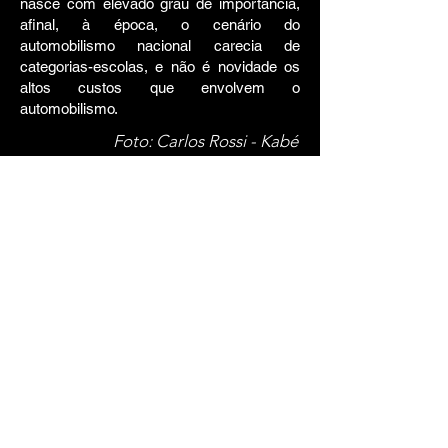
nasce
com elevado grau de importância,
afinal, à época, o cenário do
automobilismo nacional carecia de
categorias-escolas, e não é novidade os
altos custos que envolvem o
automobilismo.
Foto: Carlos Rossi - Kabé
Quem já teve a oportunidade de ler o
Regulamento Técnico da Fórmula
Delta, identificou que logo nos
artigos primeiro e segundo estão
algumas exigências no sentido de
que todos os carros devem ser
tecnicamente idênticos (na F-eVo
acontece o mesmo), apesar de
algumas modificações serem
admissíveis a critério do “Promotor
da Categoria”.