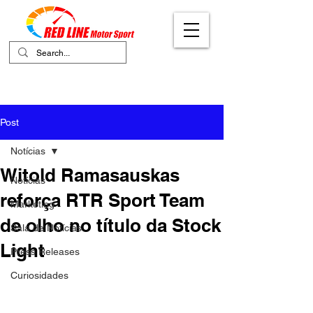
Your Ultimate Destination for Motor
Sports
Post
Notícias
Witold Ramasauskas
Notícias
reforça RTR Sport Team
Marketing
de olho no título da Stock
Sala de Notícias
Light
Press Releases
Curiosidades