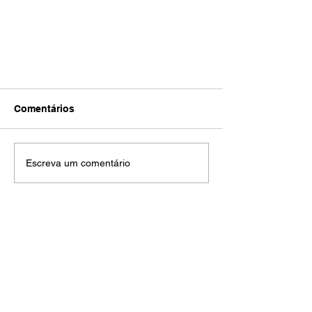
Comentários
Escreva um comentário
Witold Ramasauskas: "O
molequinho da arquibancada
vai estrear na Stock Car"