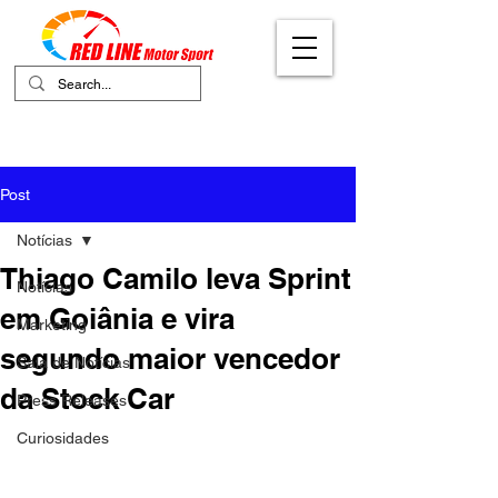
Your Ultimate Destination for Motor
Sports
Post
Notícias
Thiago Camilo leva Sprint
Notícias
em Goiânia e vira
Marketing
segundo maior vencedor
Sala de Notícias
da Stock Car
Press Releases
Curiosidades