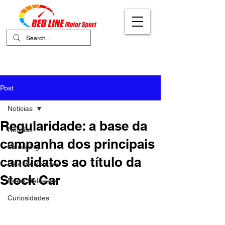
Your Ultimate Destination for Motor
Sports
Post
Notícias
Regularidade: a base da
Notícias
campanha dos principais
Marketing
candidatos ao título da
Sala de Notícias
Stock Car
Press Releases
Curiosidades