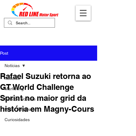
Your Ultimate Destination for Motor
Sports
Post
Notícias
Rafael Suzuki retorna ao
Notícias
GT World Challenge
Marketing
Sprint no maior grid da
Sala de Notícias
história em Magny-Cours
Press Releases
Curiosidades