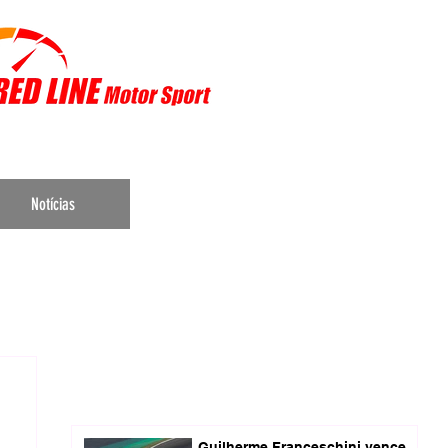
r Sports
Notícias
Guilherme Franceschini vence