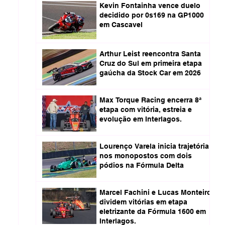
Kevin Fontainha vence duelo
decidido por 0s169 na GP1000
em Cascavel
Arthur Leist reencontra Santa
Cruz do Sul em primeira etapa
gaúcha da Stock Car em 2026
Max Torque Racing encerra 8ª
etapa com vitória, estreia e
evolução em Interlagos.
Lourenço Varela inicia trajetória
nos monopostos com dois
pódios na Fórmula Delta
Marcel Fachini e Lucas Monteiro
dividem vitórias em etapa
eletrizante da Fórmula 1600 em
Interlagos.