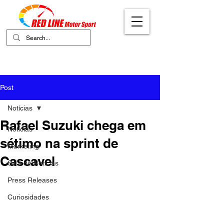
Your Ultimate Destination for Motor
Sports
Post
Notícias
Rafael Suzuki chega em
Notícias
sétimo na sprint de
Marketing
Cascavel
Sala de Notícias
Press Releases
Curiosidades