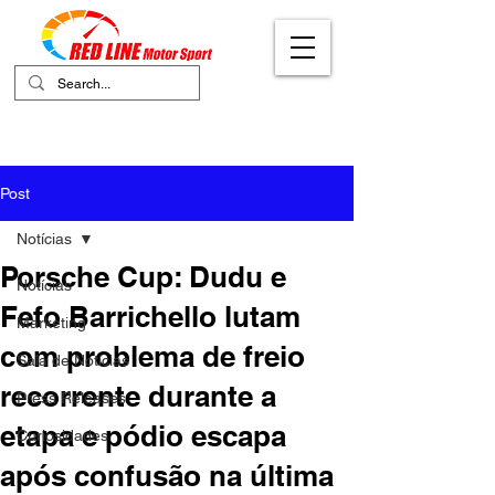
Your Ultimate Destination for Motor
Sports
Post
Notícias
Porsche Cup: Dudu e
Notícias
Fefo Barrichello lutam
Marketing
com problema de freio
Sala de Notícias
recorrente durante a
Press Releases
etapa e pódio escapa
Curiosidades
após confusão na última