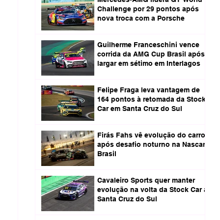
Challenge por 29 pontos após
nova troca com a Porsche
Guilherme Franceschini vence
corrida da AMG Cup Brasil após
largar em sétimo em Interlagos
Felipe Fraga leva vantagem de
164 pontos à retomada da Stock
Car em Santa Cruz do Sul
Firás Fahs vê evolução do carro
após desafio noturno na Nascar
Brasil
Cavaleiro Sports quer manter
evolução na volta da Stock Car a
Santa Cruz do Sul