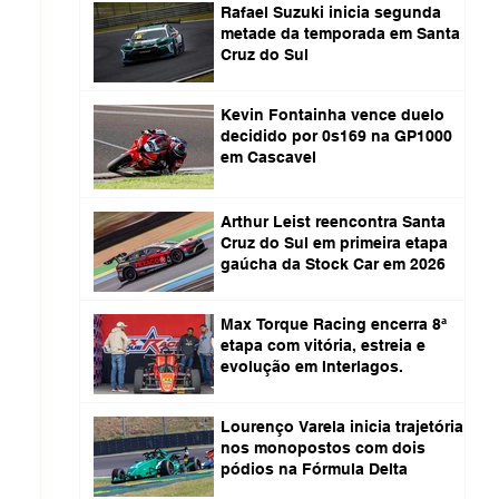
Rafael Suzuki inicia segunda
metade da temporada em Santa
Cruz do Sul
Kevin Fontainha vence duelo
decidido por 0s169 na GP1000
em Cascavel
Arthur Leist reencontra Santa
Cruz do Sul em primeira etapa
gaúcha da Stock Car em 2026
Max Torque Racing encerra 8ª
etapa com vitória, estreia e
evolução em Interlagos.
Lourenço Varela inicia trajetória
nos monopostos com dois
pódios na Fórmula Delta