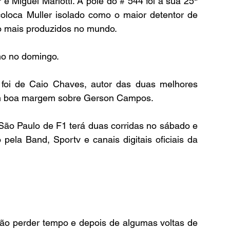
 e Miguel Mariotti. A pole do # 544 foi a sua 25ª 
oloca Muller isolado como o maior detentor de 
o mais produzidos no mundo.
mo no domingo.
 foi de Caio Chaves, autor das duas melhores 
com boa margem sobre Gerson Campos.
ão Paulo de F1 terá duas corridas no sábado e 
ela Band, Sportv e canais digitais oficiais da 
não perder tempo e depois de algumas voltas de 