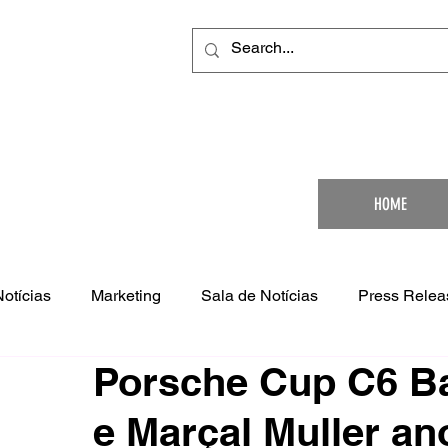
Your Ultimat
HOME
Notícias
Marketing
Sala de Notícias
Press Relea
Porsche Cup C6 Ba
e Marçal Muller an