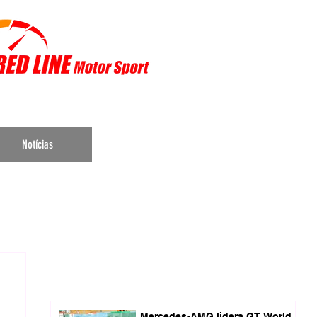
r Sports
Notícias
Mercedes-AMG lidera GT World