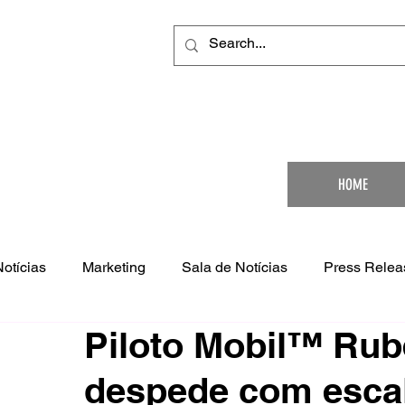
Your Ultimat
HOME
Notícias
Marketing
Sala de Notícias
Press Relea
Piloto Mobil™ Rub
despede com escal