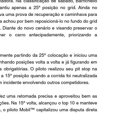
ora. Na classificação de sábado, Barrichello 
ntiu apenas a 25ª posição no grid. Ainda no 
izava uma prova de recuperação e caminhava para 
 achou por bem reposicioná-lo no fundo do grid 
 Diante do novo cenário e visando preservar o 
er o carro antecipadamente, priorizando a 
amente partindo da 25ª colocação e iniciou uma 
hando posições volta a volta e já figurando em 
obrigatórias. O piloto realizou seu pit stop na 
 a 15ª posição quando a corrida foi neutralizada 
m incidente envolvendo outros competidores.
fez uma retomada precisa e aproveitou bem as 
ões. Na 15ª volta, alcançou o top 10 e manteve 
s, o piloto Mobil™ capitalizou uma disputa direta 