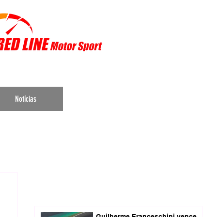
r Sports
Notícias
Guilherme Franceschini vence