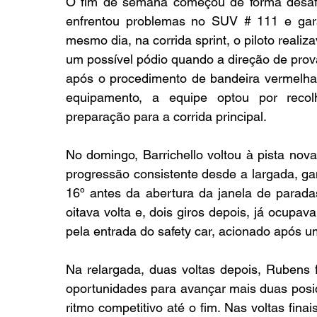
O fim de semana começou de forma desafiad
enfrentou problemas no SUV # 111 e gara
mesmo dia, na corrida sprint, o piloto real
um possível pódio quando a direção de prova
após o procedimento de bandeira vermelha.
equipamento, a equipe optou por recolh
preparação para a corrida principal.
No domingo, Barrichello voltou à pista nov
progressão consistente desde a largada, gan
16º antes da abertura da janela de paradas 
oitava volta e, dois giros depois, já ocupava
pela entrada do safety car, acionado após u
Na relargada, duas voltas depois, Rubens 
oportunidades para avançar mais duas posiç
ritmo competitivo até o fim. Nas voltas finai