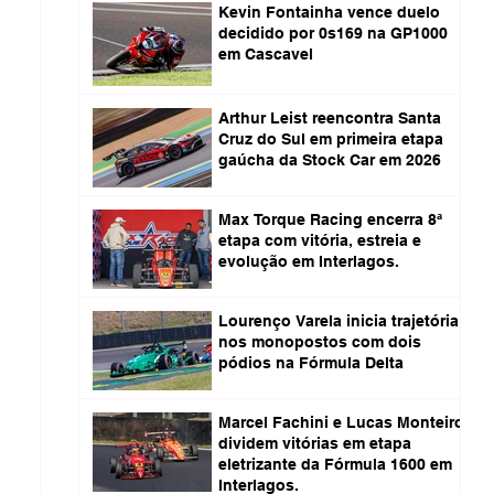
Kevin Fontainha vence duelo
decidido por 0s169 na GP1000
em Cascavel
Arthur Leist reencontra Santa
Cruz do Sul em primeira etapa
gaúcha da Stock Car em 2026
Max Torque Racing encerra 8ª
etapa com vitória, estreia e
evolução em Interlagos.
Lourenço Varela inicia trajetória
nos monopostos com dois
pódios na Fórmula Delta
Marcel Fachini e Lucas Monteiro
dividem vitórias em etapa
eletrizante da Fórmula 1600 em
Interlagos.